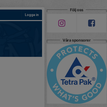
Följ oss
Logga in
Våra sponsorer