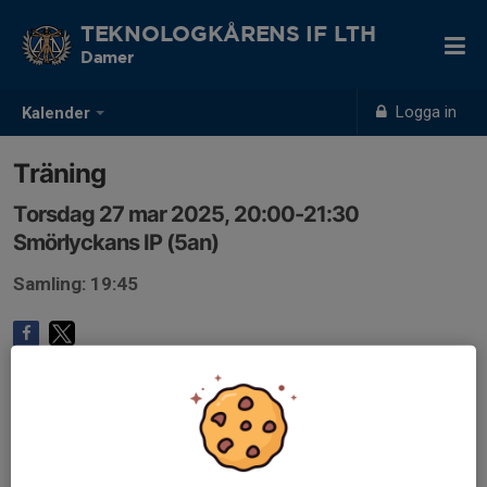
TEKNOLOGKÅRENS IF LTH
Damer
Logga in
Kalender
Träning
Torsdag 27 mar 2025, 20:00-21:30
Smörlyckans IP (5an)
Samling: 19:45