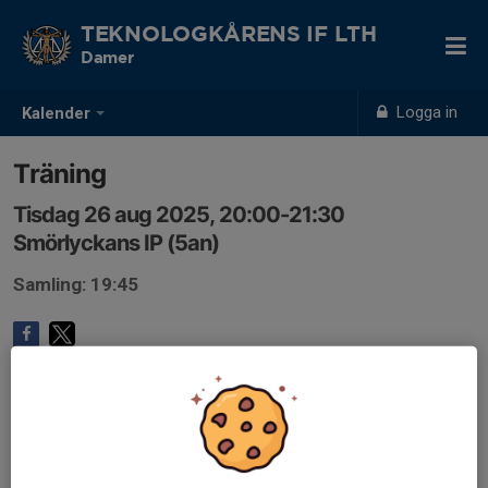
TEKNOLOGKÅRENS IF LTH
Damer
Logga in
Kalender
Träning
Tisdag 26 aug 2025, 20:00-21:30
Smörlyckans IP (5an)
Samling: 19:45