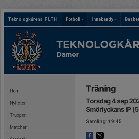
Teknologkårens IF LTH
Fotboll
Innebandy
Baske
TEKNOLOGKÅRE
Damer
Träning
Hem
Torsdag 4 sep 20
Nyheter
Smörlyckans IP (5
Truppen
Samling: 19:45
Matcher