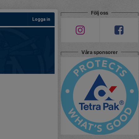
Följ oss
Logga in
Våra sponsorer