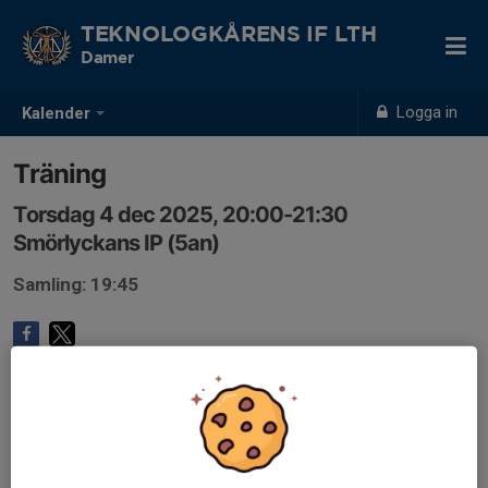
TEKNOLOGKÅRENS IF LTH
Damer
Logga in
Kalender
Träning
Torsdag 4 dec 2025, 20:00-21:30
Smörlyckans IP (5an)
Samling: 19:45