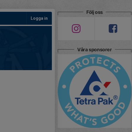
Följ oss
Logga in
Våra sponsorer