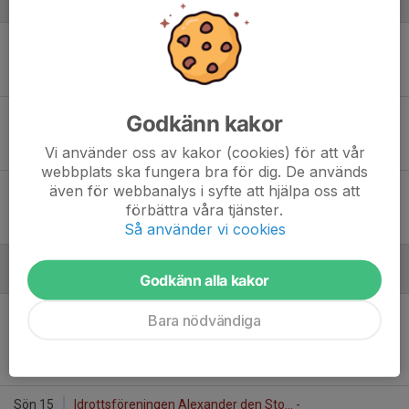
Januari - 2026
Fre 9
Malbas - Teknologkårens IF LTH
19:30
Hästhagens sporthall nedre, Malmö
78
-
77
Lör 24
Teknologkårens IF LTH (Eos) - IK Eos Lund DJ
Godkänn kakor
11:40
Eoshallen A, Lund
Vi använder oss av kakor (cookies) för att vår
47
-
72
webbplats ska fungera bra för dig. De används
även för webbanalys i syfte att hjälpa oss att
Lör 31
Teknologkårens IF LTH - HBBK
18:30
ISLK-hallen, Lund
förbättra våra tjänster.
79
-
106
Så använder vi cookies
Februari - 2026
Godkänn alla kakor
Lör 7
Teknologkårens IF LTH - Idrottsföreningen
Bara nödvändiga
18:40
Alexander den Sto...
ISLK-hallen, Lund
87
-
71
Sön 15
Idrottsföreningen Alexander den Sto... -