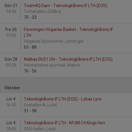
Sön 21
Team4Q Dam - Teknologkårens IF LTH (EOS)
14:30
Toftahallen, Ödåkra
75
-
33
Fre 26
Föreningen Höganäs Basket - Teknologkårens IF
19:00
LTH
Höganäs Sportcenter, Lerberget
63
-
88
Sön 28
Malbas DU21 Utv - Teknologkårens IF LTH (EOS)
09:30
Heleneholms sporthall, Malmö
76
-
56
Oktober
Lör 4
Teknologkårens IF LTH (EOS) - Lobas Lynx
16:45
Eoshallen A, Lund
31
-
98
Lör 4
Teknologkårens IF LTH - KFUM C4 Kings Herr
18:45
ISLK-hallen, Lund