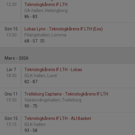
12:30
Teknologkårens IF LTH
GA-hallen, Helsingborg
86
-
83
Sön 15
Lobas Lynx - Teknologkårens IF LTH (Eos)
13:00
Pilängshallen, Lomma
68
-
57
Mars - 2026
Lör 7
Teknologkårens IF LTH - Lobas
18:30
ISLK-hallen, Lund
82
-
87
Ons 11
Trelleborg Captains - Teknologkårens IF LTH
19:30
Västervångshallen, Trelleborg
90
-
75
Sön 15
Teknologkårens IF LTH - ÄLI Basket
13:15
ISLK-hallen
93
-
58