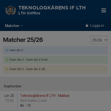
TEKNOLOGKÅRENS IF LTH
LTH Griffins
Logga in
Matcher
Matcher 25/26
Herr div 2
Dam div 2 - Dam div 2 höst
Dam div 2 - Dam div 2 vår
September
Lör 20
Teknologkårens IF LTH - Malbas
19:00
ISLK-hallen, Lund
86
-
73