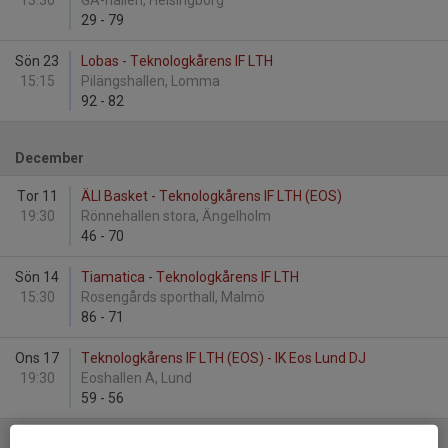
13:30
GA-hallen, Helsingborg
29
-
79
Sön 23
Lobas - Teknologkårens IF LTH
15:15
Pilängshallen, Lomma
92
-
82
December
Tor 11
ÄLI Basket - Teknologkårens IF LTH (EOS)
19:30
Rönnehallen stora, Ängelholm
46
-
70
Sön 14
Tiamatica - Teknologkårens IF LTH
15:30
Rosengårds sporthall, Malmö
86
-
71
Ons 17
Teknologkårens IF LTH (EOS) - IK Eos Lund DJ
19:30
Eoshallen A, Lund
59
-
56