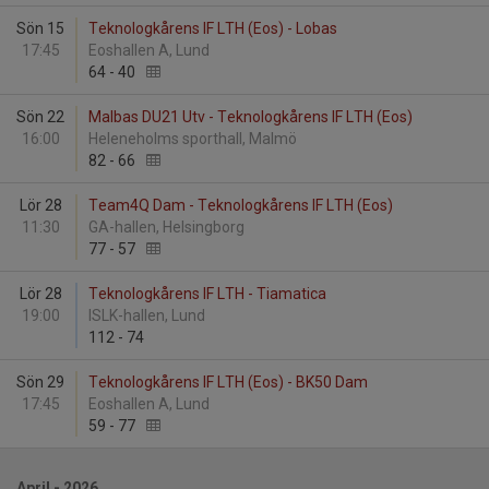
Sön 15
Teknologkårens IF LTH (Eos) - Lobas
17:45
Eoshallen A, Lund
64
-
40
Sön 22
Malbas DU21 Utv - Teknologkårens IF LTH (Eos)
16:00
Heleneholms sporthall, Malmö
82
-
66
Lör 28
Team4Q Dam - Teknologkårens IF LTH (Eos)
11:30
GA-hallen, Helsingborg
77
-
57
Lör 28
Teknologkårens IF LTH - Tiamatica
19:00
ISLK-hallen, Lund
112
-
74
Sön 29
Teknologkårens IF LTH (Eos) - BK50 Dam
17:45
Eoshallen A, Lund
59
-
77
April - 2026