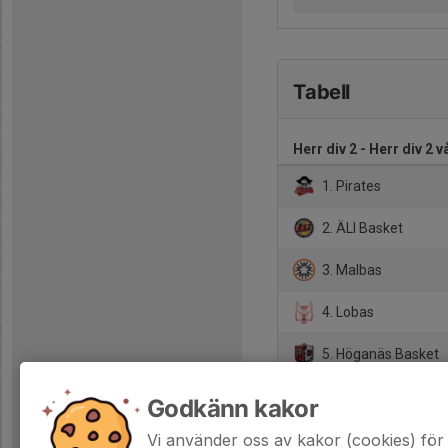
Tabell
Herr div 2 - Herr div 2 v
1. Pirates
2. ÄLI Basket
3. Malbas
4. Lobas
5. Höganäs Basket
6. Teknologkårens I
Godkänn kakor
7. KFUM Kristiansta
Vi använder oss av kakor (cookies) för 