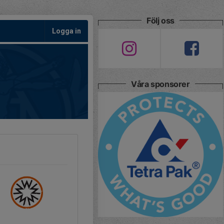
Följ oss
Logga in
Våra sponsorer