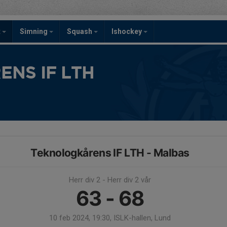
t
Simning
Squash
Ishockey
NS IF LTH
Teknologkårens IF LTH - Malbas
Herr div 2 - Herr div 2 vår
63 - 68
10 feb 2024, 19:30, ISLK-hallen, Lund