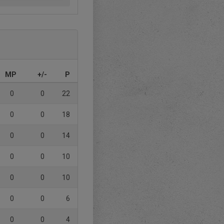
MP
+/-
P
0
0
22
0
0
18
0
0
14
0
0
10
0
0
10
0
0
6
0
0
4