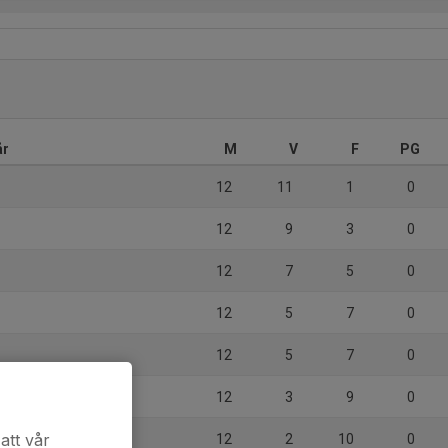
år
M
V
F
PG
12
11
1
0
12
9
3
0
12
7
5
0
12
5
7
0
12
5
7
0
F LTH
12
3
9
0
d Basketbollförening
att vår
12
2
10
0