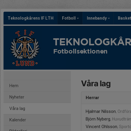
Teknologkårens IF LTH
Fotboll
Innebandy
Baske
TEKNOLOGKÅRE
Fotbollsektionen
Våra lag
Hem
Nyheter
Herrar
Våra lag
Hjalmar Nilsson
, Ordfö
Björn Nyberg
, Huvudträ
Kalender
Vincent Ohlsson
, Sport