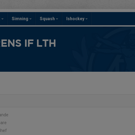
t
Simning
Squash
Ishockey
NS IF LTH
rande
nare
chef