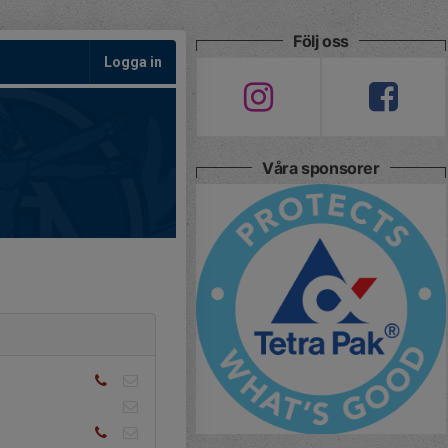
Följ oss
Logga in
Våra sponsorer