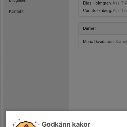
Bildgalleri
Elias Holmgren
, Ass. Tr
Carl Sollenberg
, Ass. Tr
Kontakt
Damer
Maria Davidsson
, Samo
Godkänn kakor