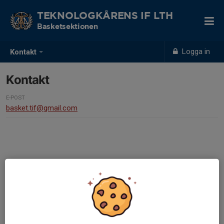
TEKNOLOGKÅRENS IF LTH
Basketsektionen
Logga in
Kontakt
Kontakt
E-POST
basket.tif@gmail.com