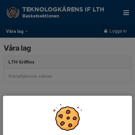
TEKNOLOGKÅRENS IF LTH
Basketsektionen
Logga in
Våra lag
Våra lag
LTH Griffins
Kontaktperson saknas