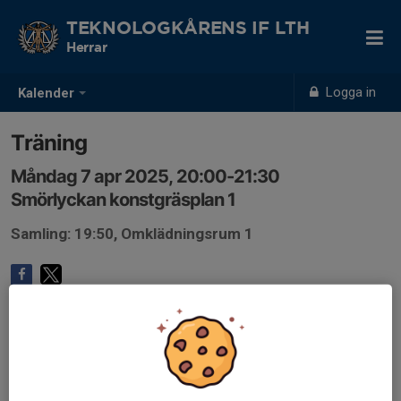
TEKNOLOGKÅRENS IF LTH
Herrar
Logga in
Kalender
Träning
Måndag 7 apr 2025, 20:00-21:30
Smörlyckan konstgräsplan 1
Samling: 19:50, Omklädningsrum 1