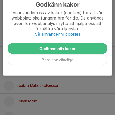
Godkänn kakor
Hugo Arringe
Vi använder oss av kakor (cookies) för att vår
webbplats ska fungera bra för dig. De används
Hugo Berggren
även för webbanalys i syfte att hjälpa oss att
förbättra våra tjänster.
Så använder vi cookies
Hugo Zhang
Godkänn alla kakor
Jakob Kindlund
Bara nödvändiga
Jakob Århammar
Joakim Mahot Folkesson
Johan Malm