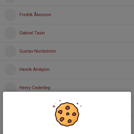
Fredrik Åkesson
Gabriel Tasin
Gustav Nordström
Henrik Ambjörn
Henry Cederling
Henry Voltaire
Hjalmar Fränne