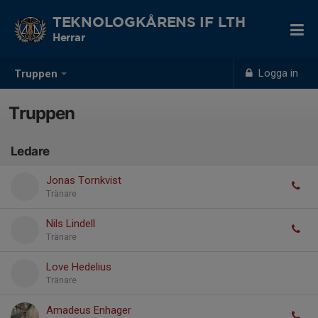
TEKNOLOGKÅRENS IF LTH
Herrar
Logga in
Truppen
Truppen
Ledare
Jonas Tornkvist
Tränare
Nils Lindell
Tränare
Love Hedelius
Tränare
Amadeus Enhager