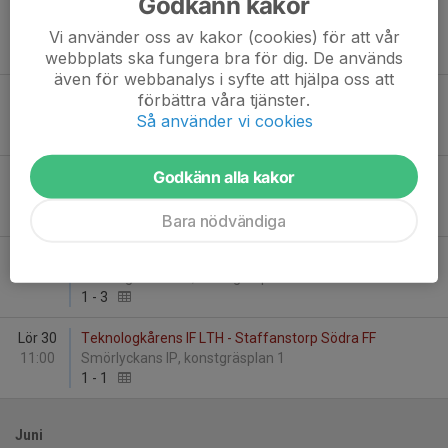
Godkänn kakor
Lör 2
Teknologkårens IF LTH - Klågerups GIF
13:00
Smörlyckans IP, konstgräsplan 1
Vi använder oss av kakor (cookies) för att vår
1
-
2
webbplats ska fungera bra för dig. De används
även för webbanalys i syfte att hjälpa oss att
Lör 9
Bara GIF - Teknologkårens IF LTH
förbättra våra tjänster.
13:00
Bara IP A-plan
Så använder vi cookies
4
-
2
Godkänn alla kakor
Sön 17
Teknologkårens IF LTH - Lödde FF
18:00
Smörlyckans IP, konstgräsplan 1
6
-
0
Bara nödvändiga
Tis 26
Hallands Nations FF - Teknologkårens IF LTH
20:30
Klostergårdens IP, konstgräsplan
1
-
3
Lör 30
Teknologkårens IF LTH - Staffanstorp Södra FF
11:00
Smörlyckans IP, konstgräsplan 1
1
-
1
Juni