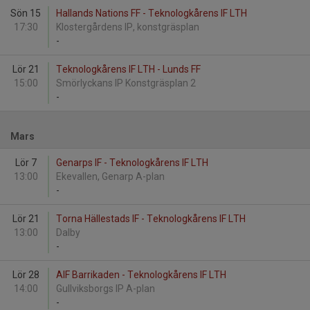
Sön 15
Hallands Nations FF - Teknologkårens IF LTH
17:30
Klostergårdens IP, konstgräsplan
-
Lör 21
Teknologkårens IF LTH - Lunds FF
15:00
Smörlyckans IP Konstgräsplan 2
-
Mars
Lör 7
Genarps IF - Teknologkårens IF LTH
13:00
Ekevallen, Genarp A-plan
-
Lör 21
Torna Hällestads IF - Teknologkårens IF LTH
13:00
Dalby
-
Lör 28
AIF Barrikaden - Teknologkårens IF LTH
14:00
Gullviksborgs IP A-plan
-