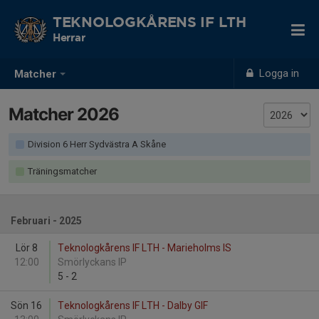
TEKNOLOGKÅRENS IF LTH
Herrar
Logga in
Matcher
Matcher 2026
Division 6 Herr Sydvästra A Skåne
Träningsmatcher
Februari - 2025
Lör 8
Teknologkårens IF LTH - Marieholms IS
12:00
Smörlyckans IP
5
-
2
Sön 16
Teknologkårens IF LTH - Dalby GIF