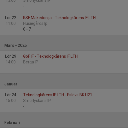
13:00
Smörlyckans IP
-
Lör 22
KSF Makedonija - Teknologkårens IF LTH
11:00
Husiegårds Ip
0
-
7
Mars - 2025
Lör 29
GoF IF - Teknologkårens IF LTH
14:00
Berga IP
-
Januari
Lör 24
Teknologkårens IF LTH - Eslövs BK U21
15:00
Smörlyckans IP
-
Februari