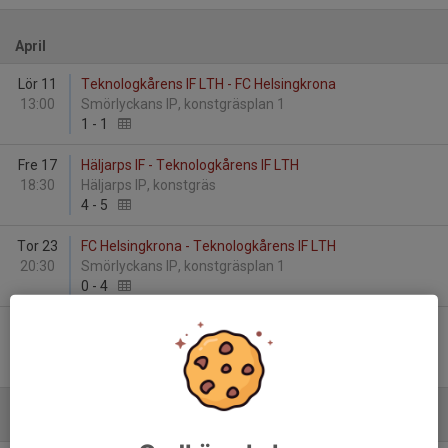
April
Lör 11
Teknologkårens IF LTH - FC Helsingkrona
13:00
Smörlyckans IP, konstgräsplan 1
1
-
1
Fre 17
Häljarps IF - Teknologkårens IF LTH
18:30
Häljarps IP, konstgräs
4
-
5
Tor 23
FC Helsingkrona - Teknologkårens IF LTH
20:30
Smörlyckans IP, konstgräsplan 1
0
-
4
Fre 24
Billeberga GIF - Teknologkårens IF LTH
19:00
Norrvidingevallen A-plan 7-manna 1
2
-
2
Maj