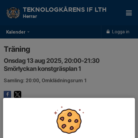
TEKNOLOGKÅRENS IF LTH
Herrar
Logga in
Kalender
Träning
Onsdag 13 aug 2025, 20:00-21:30
Smörlyckan konstgräsplan 1
Samling: 20:00, Omklädningsrum 1