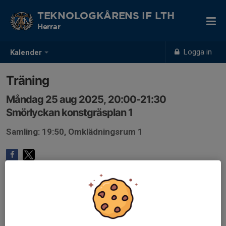
TEKNOLOGKÅRENS IF LTH
Herrar
Logga in
Kalender
Träning
Måndag 25 aug 2025, 20:00-21:30
Smörlyckan konstgräsplan 1
Samling: 19:50, Omklädningsrum 1