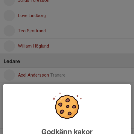
Julius Turesson
Love Lindborg
Teo Sjöstrand
William Höglund
Ledare
Axel Andersson
Tränare
Hjalmar Nilsson
Ordförande
Isak Ohlsson
Fd. Ordförande
Jonathan Jönsson
Huvudtränare
Godkänn kakor