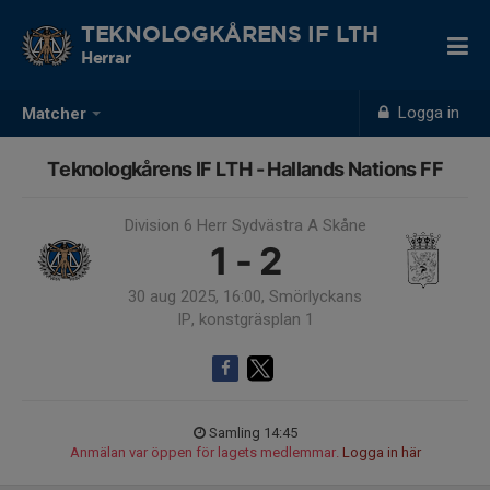
TEKNOLOGKÅRENS IF LTH
Herrar
Logga in
Matcher
Teknologkårens IF LTH - Hallands Nations FF
Division 6 Herr Sydvästra A Skåne
1 - 2
30 aug 2025, 16:00, Smörlyckans
IP, konstgräsplan 1
Samling 14:45
Anmälan var öppen för lagets medlemmar.
Logga in här