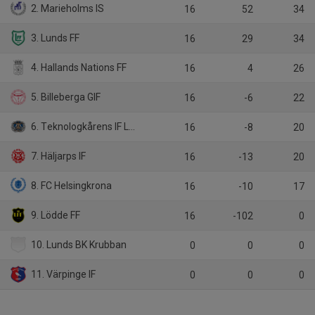
2. Marieholms IS
16
52
34
3. Lunds FF
16
29
34
4. Hallands Nations FF
16
4
26
5. Billeberga GIF
16
-6
22
6. Teknologkårens IF LTH
16
-8
20
7. Häljarps IF
16
-13
20
8. FC Helsingkrona
16
-10
17
9. Lödde FF
16
-102
0
10. Lunds BK Krubban
0
0
0
11. Värpinge IF
0
0
0