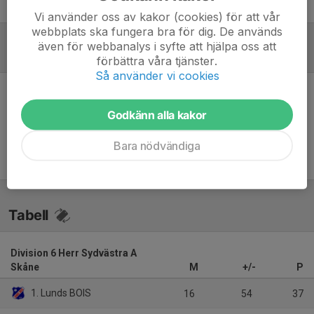
Love Hedelius
Tränare
Vi använder oss av kakor (cookies) för att vår
webbplats ska fungera bra för dig. De används
även för webbanalys i syfte att hjälpa oss att
Referat
förbättra våra tjänster.
Så använder vi cookies
Inget referat skrivet
Godkänn alla kakor
Bara nödvändiga
Tabell
Division 6 Herr Sydvästra A
Skåne
M
+/-
P
1. Lunds BOIS
16
54
37