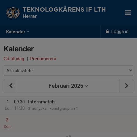
TEKNOLOGKÅRENS IF LTH
Herrar
Logga in
Kalender
Kalender
Gå till idag
|
Prenumerera
Februari 2025
1
09:30
Internmatch
11:30
Lör
Smörlyckan konstgräsplan 1
2
Sön
v.6