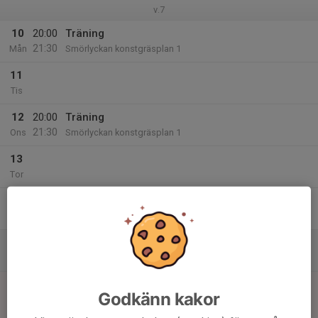
v.7
10
20:00
Träning
21:30
Mån
Smörlyckan konstgräsplan 1
11
Tis
12
20:00
Träning
21:30
Ons
Smörlyckan konstgräsplan 1
13
Tor
14
Fre
15
Lör
16
13:00
Match mot Dalby GIF
Godkänn kakor
15:00
Sön
Träningsmatcher
Smörlyckans IP