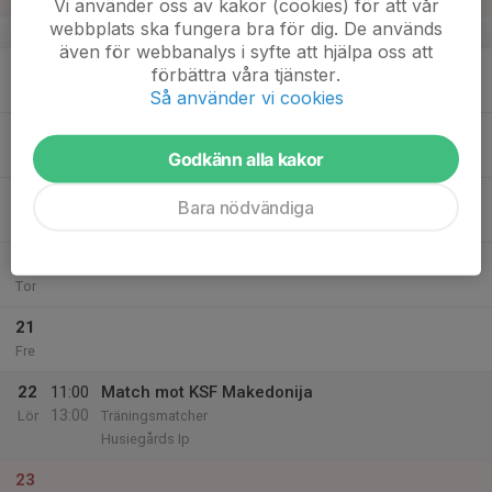
Vi använder oss av kakor (cookies) för att vår
webbplats ska fungera bra för dig. De används
v.8
även för webbanalys i syfte att hjälpa oss att
17
20:00
Träning
förbättra våra tjänster.
21:30
Mån
Smörlyckan konstgräsplan 1
Så använder vi cookies
18
Godkänn alla kakor
Tis
19
20:00
Träning
Bara nödvändiga
21:30
Ons
Smörlyckan konstgräsplan 1
20
Tor
21
Fre
22
11:00
Match mot KSF Makedonija
13:00
Lör
Träningsmatcher
Husiegårds Ip
23