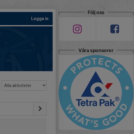
Följ oss
Logga in
Våra sponsorer