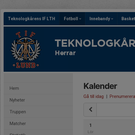
Teknologkårens IF LTH
Fotboll
Innebandy
Baske
TEKNOLOGKÅRE
Herrar
Kalender
Hem
Gå till idag
|
Prenumerer
Nyheter
Truppen
Matcher
1
Lör