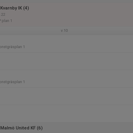
Kvarnby IK (4)
.22
 plan 1
v.10
onstgräsplan 1
onstgräsplan 1
Malmö United KF (6)