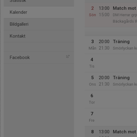
Statistik
2
13:00
Match mot 
Kalender
15:00
Sön
DM Herrar grp
Bäckagårds IP
Bildgalleri
Kontakt
3
20:00
Träning
21:30
Mån
Smörlyckan k
Facebook
4
Tis
5
20:00
Träning
21:30
Ons
Smörlyckan k
6
Tor
7
Fre
8
13:00
Match mot 