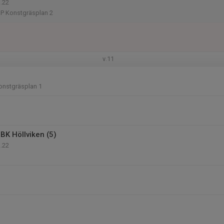
.22
IP Konstgräsplan 2
v.11
onstgräsplan 1
BK Höllviken (5)
.22