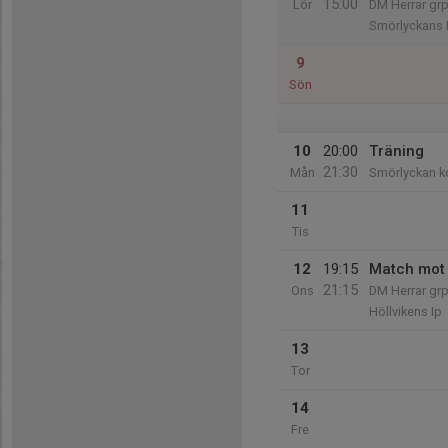
15:00
Lör
DM Herrar grp
Smörlyckans 
9
Sön
10
20:00
Träning
21:30
Mån
Smörlyckan k
11
Tis
12
19:15
Match mot 
21:15
Ons
DM Herrar grp
Höllvikens Ip
13
Tor
14
Fre