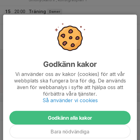
15
20:00
Träning
Damer
21:30
Tor
Smörlyckans IP (5an)
16
18:30
Match mot Askeröds IF
Damer
20:30
Fre
Division 4 Dam Västra Skåne
Askeröds IP konstgräs
17
16:00
Match mot FC Helsingkrona
Herrar
18:00
Lör
Division 6 Herr Sydvästra A Skåne
Godkänn kakor
Smörlyckans IP, konstgräsplan 1
Vi använder oss av kakor (cookies) för att vår
18
webbplats ska fungera bra för dig. De används
även för webbanalys i syfte att hjälpa oss att
Sön
förbättra våra tjänster.
v.21
Så använder vi cookies
19
20:00
Träning
Herrar
21:30
Mån
Smörlyckan konstgräsplan 1
Godkänn alla kakor
20
20:00
Match mot IK Wormo (9v9)
Damer
Bara nödvändiga
22:00
Tis
Division 4 Dam Västra Skåne
Smörlyckans IP, plan 1