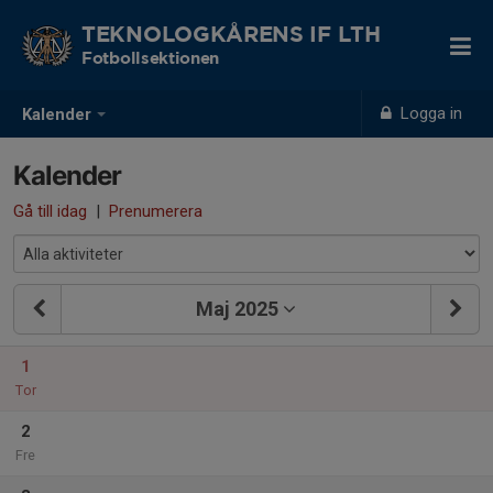
TEKNOLOGKÅRENS IF LTH
Fotbollsektionen
Logga in
Kalender
Kalender
Gå till idag
|
Prenumerera
Maj 2025
1
Tor
2
Fre