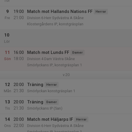
Tor
9
19:00
Match mot Hallands Nations FF
Herrar
21:00
Fre
Division 6 Herr Sydvästra A Skåne
Klostergårdens IP, konstgräsplan
10
Lör
11
16:00
Match mot Lunds FF
Damer
18:00
Sön
Division 4 Dam Västra Skåne
Smörlyckans IP, konstgräsplan 1
v.20
12
20:00
Träning
Herrar
21:30
Mån
Smörlyckan konstgräsplan 1
13
20:00
Träning
Damer
21:30
Tis
Smörlyckans IP (5an)
14
20:00
Match mot Häljarps IF
Herrar
22:00
Ons
Division 6 Herr Sydvästra A Skåne
Smörlyckans IP, konstgräsplan 1