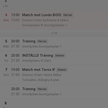
3
Lör
4
13:00
Match mot Lunds BOIS
Herrar
15:00
Sön
Division 6 Herr Sydvästra A Skåne
Smörlyckans IP, konstgräsplan 1
v.19
5
20:00
Träning
Herrar
21:30
Mån
Smörlyckan konstgräsplan 1
6
20:00
INSTÄLLD Träning
Damer
21:30
Tis
Smörlyckans IP (5an)
7
19:00
Match mot Torns IF
Damer
21:00
Ons
Division 4 Dam Västra Skåne
Tornvallen, Stångby A-plan
20:00
Träning
Herrar
21:30
Smörlyckan konstgräsplan 1
8