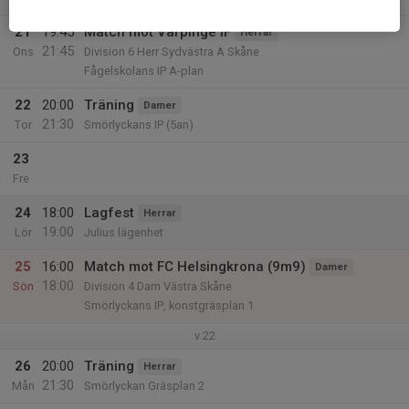
21
19:45
Match mot Värpinge IF
Herrar
21:45
Ons
Division 6 Herr Sydvästra A Skåne
Fågelskolans IP A-plan
22
20:00
Träning
Damer
21:30
Tor
Smörlyckans IP (5an)
23
Fre
24
18:00
Lagfest
Herrar
19:00
Lör
Julius lägenhet
25
16:00
Match mot FC Helsingkrona (9m9)
Damer
18:00
Sön
Division 4 Dam Västra Skåne
Smörlyckans IP, konstgräsplan 1
v.22
26
20:00
Träning
Herrar
21:30
Mån
Smörlyckan Gräsplan 2